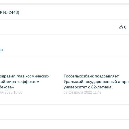
Ф № 2443)
0
ко
здравил глав космических
Россельхозбанк поздравляет
ний мира «эффектом
Уральский государственный агар
бекова»
университет с 82-летием
ля 2025 10:50
08 февраля 2022 11:42