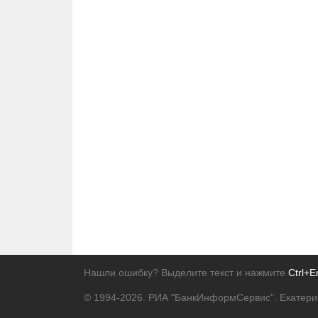
Нашли ошибку? Выделите текст и нажмите
Ctrl+E
© 1994-2026.
РИА "БанкИнформСервис". Екатери