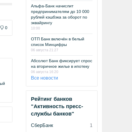
Альфа-Банк начислит
предпринимателям до 10 000
рублей кэшбэка за оборот по
эквайрингу
0
10:00
ОТП Банк включён в белый
список Минцифры
06 августа 21:27
Абсолют Банк фиксирует спрос
на вторичное жилье в ипотеку
06 августа 16:20
Все новости
ный
Рейтинг банков
"Активность пресс-
службы банков"
СберБанк
1