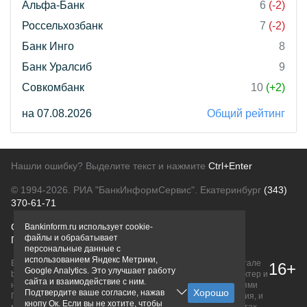
Альфа-Банк
6
(-2)
Россельхозбанк
7
(-2)
Банк Инго
8
Банк Уралсиб
9
Совкомбанк
10
(+2)
на 07.08.2026
Общий рейтинг
Нашли ошибку? Выделите текст и нажмите
Ctrl+Enter
© 1994-2026.
РИА "БанкИнформСервис". Екатеринбург
(343)
370-61-71
О проекте
Политика конфиденциальности
Bankinform.ru использует cookie-
файлы и обрабатывает
Правовая информация
Для рекламодателей
персональные данные с
использованием Яндекс Метрики,
Вся информация о продуктах банков, размещенная на портале
16+
Google Analytics. Это улучшает работу
bankinform.ru, носит исключительно ознакомительный характер и
сайта и взаимодействие с ним.
не является публичной офертой, определяемой положениями
Подтвердите ваше согласие, нажав
ГК РФ. Информация не содержит точного и полного описания, и
кнопу Ок. Если вы не хотите, чтобы