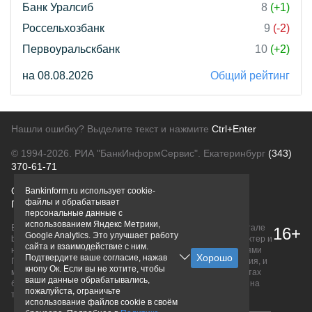
Банк Уралсиб
8
(+1)
Россельхозбанк
9
(-2)
Первоуральскбанк
10
(+2)
на 08.08.2026
Общий рейтинг
Нашли ошибку? Выделите текст и нажмите
Ctrl+Enter
© 1994-2026.
РИА "БанкИнформСервис". Екатеринбург
(343)
370-61-71
О проекте
Политика конфиденциальности
Bankinform.ru использует cookie-
файлы и обрабатывает
Правовая информация
Для рекламодателей
персональные данные с
использованием Яндекс Метрики,
Вся информация о продуктах банков, размещенная на портале
16+
Google Analytics. Это улучшает работу
bankinform.ru, носит исключительно ознакомительный характер и
сайта и взаимодействие с ним.
не является публичной офертой, определяемой положениями
Подтвердите ваше согласие, нажав
ГК РФ. Информация не содержит точного и полного описания, и
кнопу Ок. Если вы не хотите, чтобы
может быть изменена. Конечные условия уточняйте на сайтах
ваши данные обрабатывались,
банков или при личном обращении. Исключительное право на
пожалуйста, ограничьте
товарные знаки принадлежит их правообладателям.
использование файлов cookie в своём