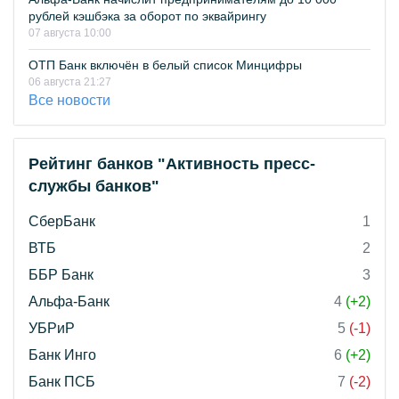
рублей кэшбэка за оборот по эквайрингу
07 августа 10:00
ОТП Банк включён в белый список Минцифры
06 августа 21:27
Все новости
Рейтинг банков "Активность пресс-
службы банков"
СберБанк
1
ВТБ
2
ББР Банк
3
Альфа-Банк
4
(+2)
УБРиР
5
(-1)
Банк Инго
6
(+2)
Банк ПСБ
7
(-2)