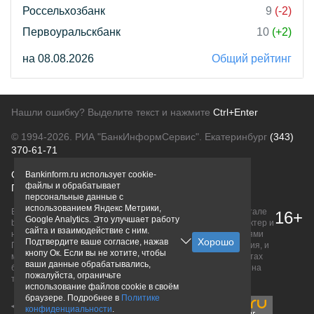
Россельхозбанк
9
(-2)
Первоуральскбанк
10
(+2)
на 08.08.2026
Общий рейтинг
Нашли ошибку? Выделите текст и нажмите
Ctrl+Enter
© 1994-2026.
РИА "БанкИнформСервис". Екатеринбург
(343)
370-61-71
О проекте
Политика конфиденциальности
Bankinform.ru использует cookie-
файлы и обрабатывает
Правовая информация
Для рекламодателей
персональные данные с
использованием Яндекс Метрики,
Вся информация о продуктах банков, размещенная на портале
16+
Google Analytics. Это улучшает работу
bankinform.ru, носит исключительно ознакомительный характер и
сайта и взаимодействие с ним.
не является публичной офертой, определяемой положениями
Подтвердите ваше согласие, нажав
ГК РФ. Информация не содержит точного и полного описания, и
кнопу Ок. Если вы не хотите, чтобы
может быть изменена. Конечные условия уточняйте на сайтах
ваши данные обрабатывались,
банков или при личном обращении. Исключительное право на
пожалуйста, ограничьте
товарные знаки принадлежит их правообладателям.
использование файлов cookie в своём
браузере. Подробнее в
Политике
конфиденциальности
.