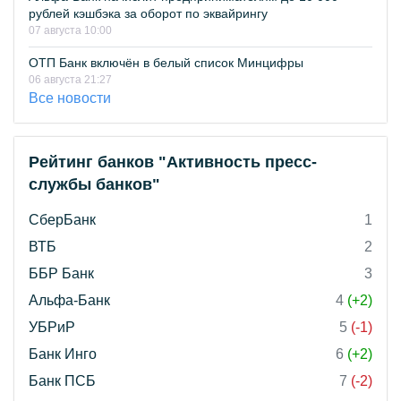
рублей кэшбэка за оборот по эквайрингу
07 августа 10:00
ОТП Банк включён в белый список Минцифры
06 августа 21:27
Все новости
Рейтинг банков "Активность пресс-
службы банков"
СберБанк
1
ВТБ
2
ББР Банк
3
Альфа-Банк
4
(+2)
УБРиР
5
(-1)
Банк Инго
6
(+2)
Банк ПСБ
7
(-2)