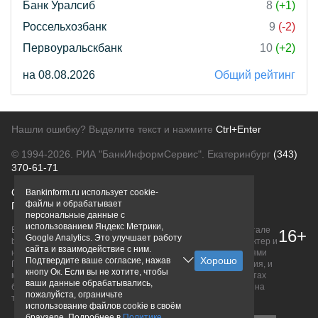
Банк Уралсиб
8
(+1)
Россельхозбанк
9
(-2)
Первоуральскбанк
10
(+2)
на 08.08.2026
Общий рейтинг
Нашли ошибку? Выделите текст и нажмите
Ctrl+Enter
© 1994-2026.
РИА "БанкИнформСервис". Екатеринбург
(343)
370-61-71
О проекте
Политика конфиденциальности
Bankinform.ru использует cookie-
файлы и обрабатывает
Правовая информация
Для рекламодателей
персональные данные с
использованием Яндекс Метрики,
Вся информация о продуктах банков, размещенная на портале
16+
Google Analytics. Это улучшает работу
bankinform.ru, носит исключительно ознакомительный характер и
сайта и взаимодействие с ним.
не является публичной офертой, определяемой положениями
Подтвердите ваше согласие, нажав
ГК РФ. Информация не содержит точного и полного описания, и
кнопу Ок. Если вы не хотите, чтобы
может быть изменена. Конечные условия уточняйте на сайтах
ваши данные обрабатывались,
банков или при личном обращении. Исключительное право на
пожалуйста, ограничьте
товарные знаки принадлежит их правообладателям.
использование файлов cookie в своём
браузере. Подробнее в
Политике