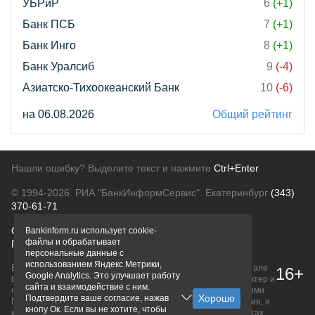
УБРиР
6
(+1)
Банк ПСБ
7
(+1)
Банк Инго
8
(+1)
Банк Уралсиб
9
(-4)
Азиатско-Тихоокеанский Банк
10
(-6)
на 06.08.2026
Общий рейтинг
Нашли ошибку? Выделите текст и нажмите
Ctrl+Enter
© 1994-2026.
РИА "БанкИнформСервис". Екатеринбург
(343)
370-61-71
О проекте
Политика конфиденциальности
Bankinform.ru использует cookie-
файлы и обрабатывает
Правовая информация
Для рекламодателей
персональные данные с
использованием Яндекс Метрики,
Вся информация о продуктах банков, размещенная на портале
16+
Google Analytics. Это улучшает работу
bankinform.ru, носит исключительно ознакомительный характер и
сайта и взаимодействие с ним.
не является публичной офертой, определяемой положениями
Подтвердите ваше согласие, нажав
ГК РФ. Информация не содержит точного и полного описания, и
кнопу Ок. Если вы не хотите, чтобы
может быть изменена. Конечные условия уточняйте на сайтах