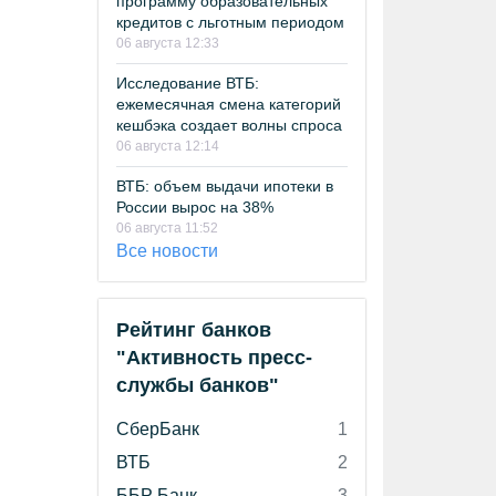
программу образовательных
кредитов с льготным периодом
06 августа 12:33
Исследование ВТБ:
ежемесячная смена категорий
кешбэка создает волны спроса
06 августа 12:14
ВТБ: объем выдачи ипотеки в
России вырос на 38%
06 августа 11:52
Все новости
Рейтинг банков
"Активность пресс-
службы банков"
СберБанк
1
ВТБ
2
ББР Банк
3