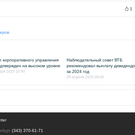
1
еров
г корпоративного управления
Наблюдательный совет ВТБ
дтвержден на высоком уровне
рекомендовал выплату дивиденд
за 2024 год
бря 2025 10:40
29 апреля 2025 09:00
nter
нбург
(343) 370-61-71