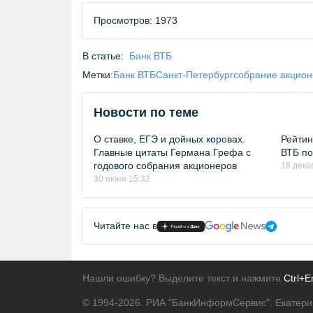
Просмотров: 1973
В статье:
Банк ВТБ
Метки:
Банк ВТБ
Санкт-Петербург
собрание акцион
Новости по теме
О ставке, ЕГЭ и дойных коровах.
Рейтин
Главные цитаты Германа Грефа с
ВТБ по
годового собрания акционеров
18 дека
30 июня 15:32
Читайте нас в
Нашли ошибку? Выделите текст и нажмите
Ctrl+E
© 1994-2026.
РИА "БанкИнформСервис". Екатери