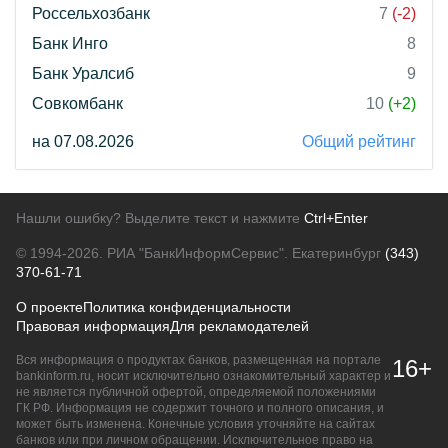
Россельхозбанк
7
(-2)
Банк Инго
8
Банк Уралсиб
9
Совкомбанк
10
(+2)
на 07.08.2026
Общий рейтинг
Нашли ошибку? Выделите текст и нажмите
Ctrl+Enter
© 1994-2026.
РИА "БанкИнформСервис". Екатеринбург
(343)
370-61-71
О проекте
Политика конфиденциальности
Правовая информация
Для рекламодателей
Вся информация о продуктах банков, размещенная на портале
16+
bankinform.ru, носит исключительно ознакомительный характер и
не является публичной офертой, определяемой положениями
ГК РФ. Информация не содержит точного и полного описания, и
может быть изменена. Конечные условия уточняйте на сайтах
банков или при личном обращении. Исключительное право на