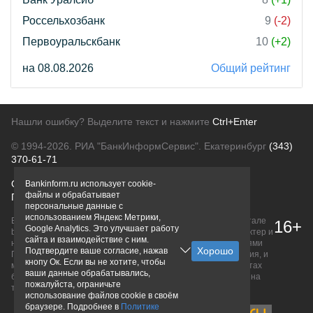
Россельхозбанк
9
(-2)
Первоуральскбанк
10
(+2)
на 08.08.2026
Общий рейтинг
Нашли ошибку? Выделите текст и нажмите
Ctrl+Enter
© 1994-2026.
РИА "БанкИнформСервис". Екатеринбург
(343)
370-61-71
О проекте
Политика конфиденциальности
Bankinform.ru использует cookie-
файлы и обрабатывает
Правовая информация
Для рекламодателей
персональные данные с
использованием Яндекс Метрики,
Вся информация о продуктах банков, размещенная на портале
16+
Google Analytics. Это улучшает работу
bankinform.ru, носит исключительно ознакомительный характер и
сайта и взаимодействие с ним.
не является публичной офертой, определяемой положениями
Подтвердите ваше согласие, нажав
ГК РФ. Информация не содержит точного и полного описания, и
кнопу Ок. Если вы не хотите, чтобы
может быть изменена. Конечные условия уточняйте на сайтах
ваши данные обрабатывались,
банков или при личном обращении. Исключительное право на
пожалуйста, ограничьте
товарные знаки принадлежит их правообладателям.
использование файлов cookie в своём
браузере. Подробнее в
Политике