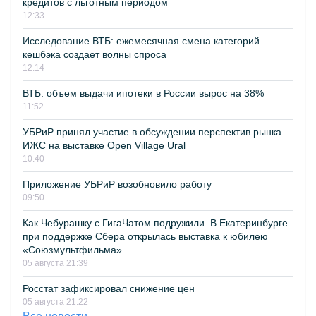
кредитов с льготным периодом
12:33
Исследование ВТБ: ежемесячная смена категорий
кешбэка создает волны спроса
12:14
ВТБ: объем выдачи ипотеки в России вырос на 38%
11:52
УБРиР принял участие в обсуждении перспектив рынка
ИЖС на выставке Open Village Ural
10:40
Приложение УБРиР возобновило работу
09:50
Как Чебурашку с ГигаЧатом подружили. В Екатеринбурге
при поддержке Сбера открылась выставка к юбилею
«Союзмультфильма»
05 августа 21:39
Росстат зафиксировал снижение цен
05 августа 21:22