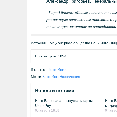
Александр Григорьев, Генеральн
- Перед банком «Союз» поставлены ам
реализацию совместных проектов и п
опыт и организаторские способности
Источник:
Акционерное общество Банк Инго (ли
Просмотров: 1854
В статье:
Банк Инго
Метки:
Банк Инго
Назначения
Новости по теме
Инго Банк начал выпускать карты
Инго Б
UnionPay
медиар
05 августа 18:38
04 авгу