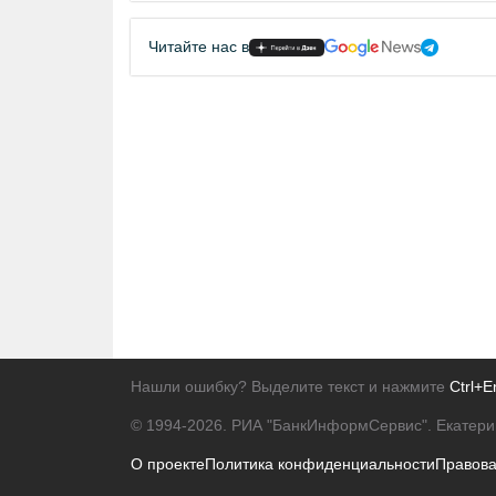
Читайте нас в
Нашли ошибку? Выделите текст и нажмите
Ctrl+E
© 1994-2026.
РИА "БанкИнформСервис". Екатери
О проекте
Политика конфиденциальности
Правов