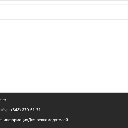
nter
нбург
(343) 370-61-71
ая информация
Для рекламодателей