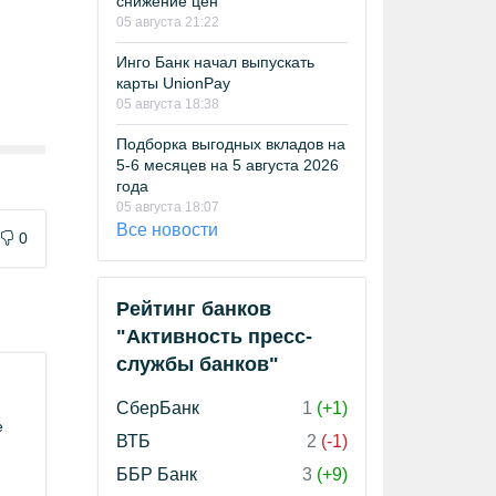
снижение цен
05 августа 21:22
Инго Банк начал выпускать
карты UnionPay
05 августа 18:38
Подборка выгодных вкладов на
5-6 месяцев на 5 августа 2026
года
05 августа 18:07
Все новости
0
Рейтинг банков
"Активность пресс-
службы банков"
СберБанк
1
(+1)
е
ВТБ
2
(-1)
ББР Банк
3
(+9)