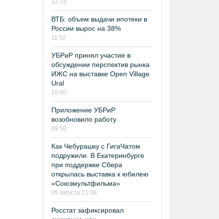
12:14
ВТБ: объем выдачи ипотеки в
России вырос на 38%
11:52
УБРиР принял участие в
обсуждении перспектив рынка
ИЖС на выставке Open Village
Ural
10:40
Приложение УБРиР
возобновило работу
09:50
Как Чебурашку с ГигаЧатом
подружили. В Екатеринбурге
при поддержке Сбера
открылась выставка к юбилею
«Союзмультфильма»
05 августа 21:39
Росстат зафиксировал