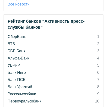
Все новости
Рейтинг банков "Активность пресс-
службы банков"
СберБанк
1
ВТБ
2
ББР Банк
3
Альфа-Банк
4
УБРиР
5
Банк Инго
6
Банк ПСБ
7
Банк Уралсиб
8
Россельхозбанк
9
Первоуральскбанк
10