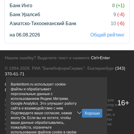
Банк Инго
8
(+1)
Банк Уралсиб
9
(-4)
Азиатско-Тихоокеанский Банк
10
(-6)
на 06.08.2026
Общий рейтинг
Нашли ошибку? Выделите текст и нажмите
Ctrl+Enter
© 1994-2026.
РИА "БанкИнформСервис". Екатеринбург
(343)
370-61-71
О проекте
Политика конфиденциальности
Bankinform.ru использует cookie-
файлы и обрабатывает
Правовая информация
Для рекламодателей
персональные данные с
использованием Яндекс Метрики,
Вся информация о продуктах банков, размещенная на портале
16+
Google Analytics. Это улучшает работу
bankinform.ru, носит исключительно ознакомительный характер и
сайта и взаимодействие с ним.
не является публичной офертой, определяемой положениями
Подтвердите ваше согласие, нажав
ГК РФ. Информация не содержит точного и полного описания, и
кнопу Ок. Если вы не хотите, чтобы
может быть изменена. Конечные условия уточняйте на сайтах
ваши данные обрабатывались,
банков или при личном обращении. Исключительное право на
пожалуйста, ограничьте
товарные знаки принадлежит их правообладателям.
использование файлов cookie в своём