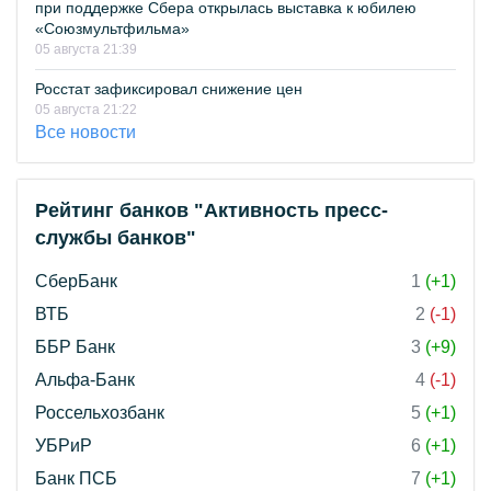
при поддержке Сбера открылась выставка к юбилею
«Союзмультфильма»
05 августа 21:39
Росстат зафиксировал снижение цен
05 августа 21:22
Все новости
Рейтинг банков "Активность пресс-
службы банков"
СберБанк
1
(+1)
ВТБ
2
(-1)
ББР Банк
3
(+9)
Альфа-Банк
4
(-1)
Россельхозбанк
5
(+1)
УБРиР
6
(+1)
Банк ПСБ
7
(+1)