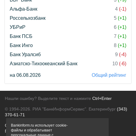
Альфа-Банк
4
(-1)
Россельхозбанк
5
(+1)
УБРиР
6
(+1)
Банк ПСБ
7
(+1)
Банк Инго
8
(+1)
Банк Уралсиб
9
(-4)
Азиатско-Тихоокеанский Банк
10
(-6)
на 06.08.2026
Общий рейтинг
Нашли ошибку? Выделите текст и нажмите
Ctrl+Enter
© 1994-2026.
РИА "БанкИнформСервис". Екатеринбург
(343)
370-61-71
О проекте
Политика конфиденциальности
Bankinform.ru использует cookie-
файлы и обрабатывает
Правовая информация
Для рекламодателей
персональные данные с