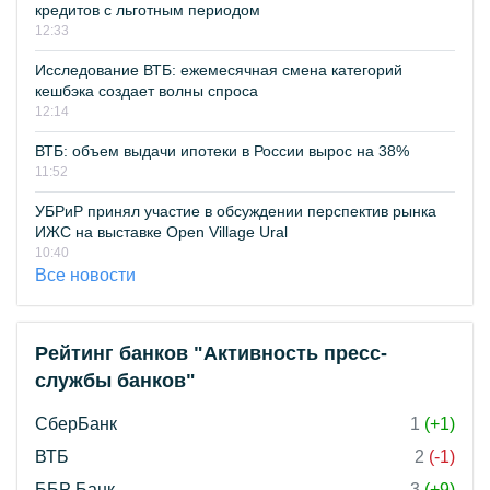
кредитов с льготным периодом
12:33
Исследование ВТБ: ежемесячная смена категорий
кешбэка создает волны спроса
12:14
ВТБ: объем выдачи ипотеки в России вырос на 38%
11:52
УБРиР принял участие в обсуждении перспектив рынка
ИЖС на выставке Open Village Ural
10:40
Все новости
Рейтинг банков "Активность пресс-
службы банков"
СберБанк
1
(+1)
ВТБ
2
(-1)
ББР Банк
3
(+9)