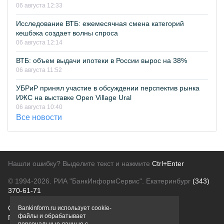
06 августа 12:33
Исследование ВТБ: ежемесячная смена категорий
кешбэка создает волны спроса
06 августа 12:14
ВТБ: объем выдачи ипотеки в России вырос на 38%
06 августа 11:52
УБРиР принял участие в обсуждении перспектив рынка
ИЖС на выставке Open Village Ural
06 августа 10:40
Все новости
Нашли ошибку? Выделите текст и нажмите
Ctrl+Enter
© 1994-2026.
РИА "БанкИнформСервис". Екатеринбург
(343)
370-61-71
О проекте
Политика конфиденциальности
Bankinform.ru использует cookie-
файлы и обрабатывает
Правовая информация
Для рекламодателей