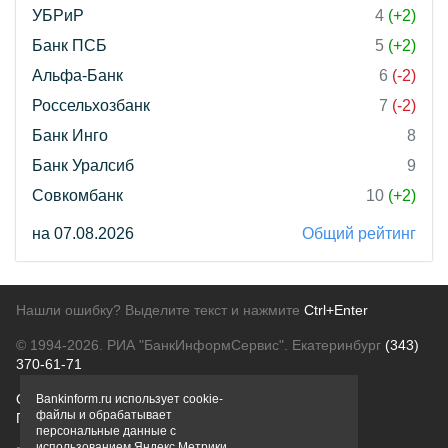
УБРиР
4
(+2)
Банк ПСБ
5
(+2)
Альфа-Банк
6
(-2)
Россельхозбанк
7
(-2)
Банк Инго
8
Банк Уралсиб
9
Совкомбанк
10
(+2)
на 07.08.2026
Общий рейтинг
Нашли ошибку? Выделите текст и нажмите
Ctrl+Enter
© 1994-2026.
РИА "БанкИнформСервис". Екатеринбург
(343)
370-61-71
О проекте
Политика конфиденциальности
Bankinform.ru использует cookie-
файлы и обрабатывает
Правовая информация
Для рекламодателей
персональные данные с
использованием Яндекс Метрики,