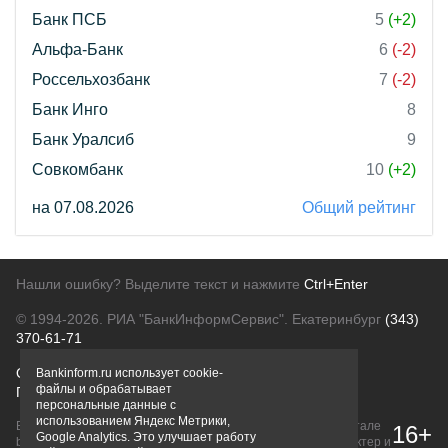
Банк ПСБ
5
(+2)
Альфа-Банк
6
(-2)
Россельхозбанк
7
(-2)
Банк Инго
8
Банк Уралсиб
9
Совкомбанк
10
(+2)
на 07.08.2026
Общий рейтинг
Нашли ошибку? Выделите текст и нажмите
Ctrl+Enter
© 1994-2026.
РИА "БанкИнформСервис". Екатеринбург
(343)
370-61-71
О проекте
Политика конфиденциальности
Bankinform.ru использует cookie-
файлы и обрабатывает
Правовая информация
Для рекламодателей
персональные данные с
использованием Яндекс Метрики,
Вся информация о продуктах банков, размещенная на портале
16+
Google Analytics. Это улучшает работу
bankinform.ru, носит исключительно ознакомительный характер и