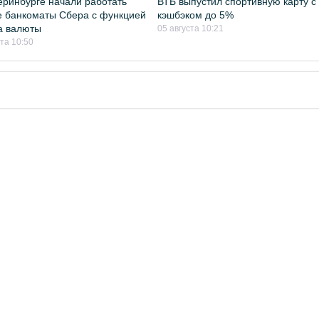
еринбурге начали работать
ВТБ выпустил спортивную карту с
 банкоматы Сбера с функцией
кэшбэком до 5%
а валюты
05 августа 10:21
ста 10:50