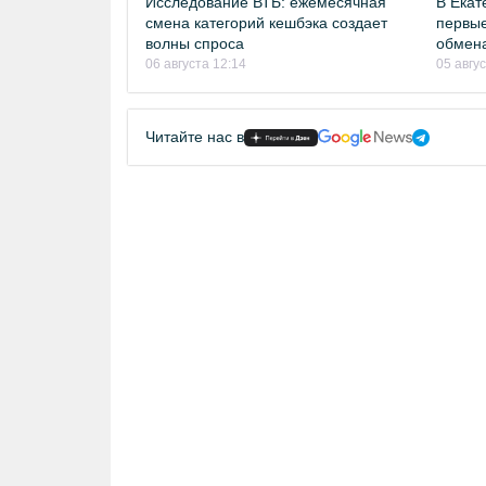
Исследование ВТБ: ежемесячная
В Екат
смена категорий кешбэка создает
первые
волны спроса
обмен
06 августа 12:14
05 авгу
Читайте нас в