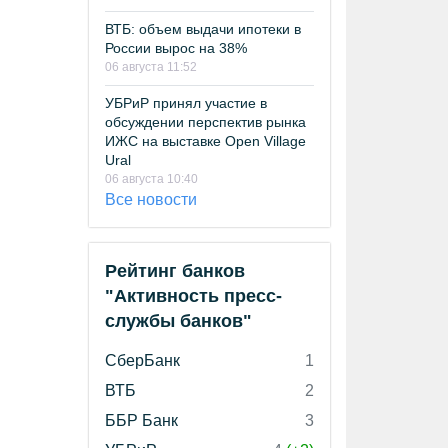
ВТБ: объем выдачи ипотеки в
России вырос на 38%
06 августа 11:52
УБРиР принял участие в
обсуждении перспектив рынка
ИЖС на выставке Open Village
Ural
06 августа 10:40
Все новости
Рейтинг банков
"Активность пресс-
службы банков"
СберБанк
1
ВТБ
2
ББР Банк
3