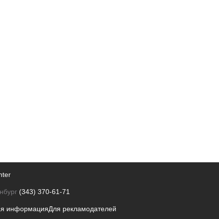
nter
нбург
(343) 370-61-71
ая информация
Для рекламодателей