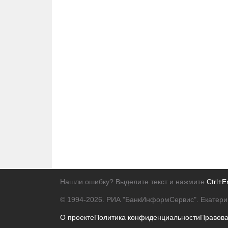
Нашли ошибку? Выделите текст и нажмите
Ctrl+E
© 1994-2026.
РИА "БанкИнформСервис". Екатери
О проекте
Политика конфиденциальности
Правов