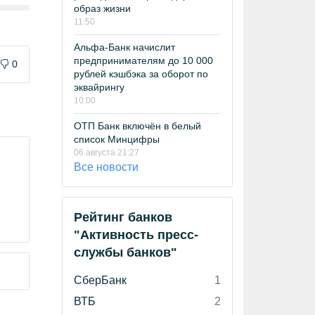
образ жизни
11:50
Альфа-Банк начислит
предпринимателям до 10 000
0
рублей кэшбэка за оборот по
эквайрингу
10:00
ОТП Банк включён в белый
список Минцифры
06 августа 21:27
Все новости
Рейтинг банков
"Активность пресс-
службы банков"
СберБанк
1
ВТБ
2