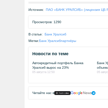
Источник:
ПАО «БАНК УРАЛСИБ» (лицензия ЦБ 
Просмотров: 1290
В статье:
Банк Уралсиб
Метки:
Банк Уралсиб
партнёры
Новости по теме
Автокредитный портфель Банка
Банк У
Уралсиб вырос на 23%
объема
05 августа 12:50
05 авгус
Читайте нас в