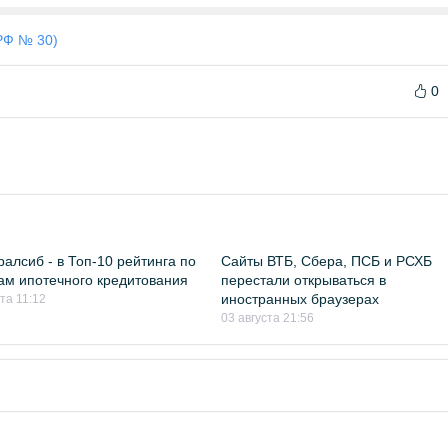
РФ № 30)
0
ралсиб - в Топ-10 рейтинга по
Сайты ВТБ, Сбера, ПСБ и РСХБ
м ипотечного кредитования
перестали открываться в
иностранных браузерах
та 11:12
03 августа 21:56