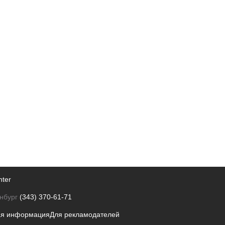
nter
нбург
(343) 370-61-71
ая информация
Для рекламодателей