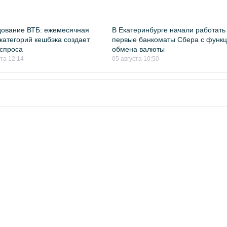
ование ВТБ: ежемесячная
В Екатеринбурге начали работать
категорий кешбэка создает
первые банкоматы Сбера с функ
спроса
обмена валюты
ста 12:14
05 августа 10:50