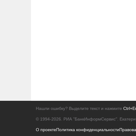
Нашли ошибку? Выделите текст и нажмите
Ctrl+E
© 1994-2026.
РИА "БанкИнформСервис". Екатери
О проекте
Политика конфиденциальности
Правов