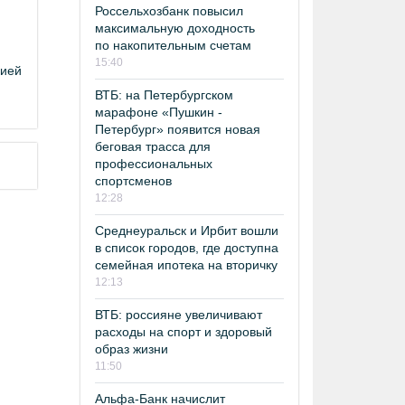
Россельхозбанк повысил
максимальную доходность
по накопительным счетам
15:40
цией
ВТБ: на Петербургском
марафоне «Пушкин -
Петербург» появится новая
беговая трасса для
профессиональных
спортсменов
12:28
Среднеуральск и Ирбит вошли
в список городов, где доступна
семейная ипотека на вторичку
12:13
ВТБ: россияне увеличивают
расходы на спорт и здоровый
образ жизни
11:50
Альфа-Банк начислит