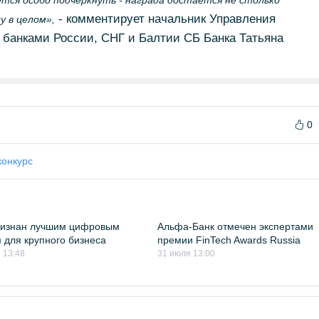
ется особо подчеркнуть - награда достается не столько
- комментирует начальник Управления
у в целом»,
 банками России, СНГ и Балтии СБ Банка Татьяна
0
конкурс
ризнан лучшим цифровым
Альфа-Банк отмечен экспертами
 для крупного бизнеса
премии FinTech Awards Russia
 13:48
31 июля 13:00