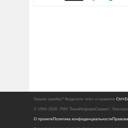
Нашли ошибку? Выделите текст и нажмите
Ctrl+E
© 1994-2026.
РИА "БанкИнформСервис". Екатери
О проекте
Политика конфиденциальности
Правов