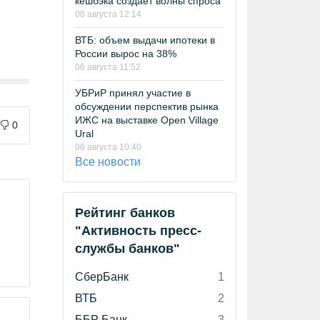
кешбэка создает волны спроса
06 августа 12:14
ВТБ: объем выдачи ипотеки в
России вырос на 38%
06 августа 11:52
УБРиР принял участие в
обсуждении перспектив рынка
ИЖС на выставке Open Village
0
Ural
06 августа 10:40
Все новости
Рейтинг банков
"Активность пресс-
службы банков"
СберБанк
1
ВТБ
2
ББР Банк
3