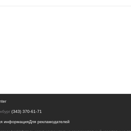
nter
нбург
(343) 370-61-71
ая информация
Для рекламодателей