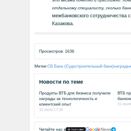
это весьма почетно и престижно. Хоч
отдельному специалисту, сколько банк
межбанковского сотрудничества с
Казакова.
Просмотров: 1636
Метки:
СБ Банк (Судостроительный банк)
награды
Новости по теме
Продукты ВТБ для бизнеса получили
ВТБ п
награды за технологичность и
банком
клиентский опыт
31 июля
31 июля 17:34
Читайте нас в