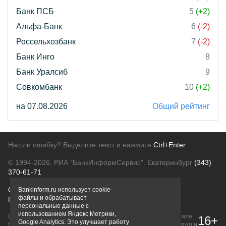
Банк ПСБ
5
(+2)
Альфа-Банк
6
(-2)
Россельхозбанк
7
(-2)
Банк Инго
8
Банк Уралсиб
9
Совкомбанк
10
(+2)
на 07.08.2026
Общий рейтинг
Нашли ошибку? Выделите текст и нажмите
Ctrl+Enter
© 1994-2026.
РИА "БанкИнформСервис". Екатеринбург
(343)
370-61-71
О проекте
Политика конфиденциальности
Bankinform.ru использует cookie-
файлы и обрабатывает
Правовая информация
Для рекламодателей
персональные данные с
использованием Яндекс Метрики,
Вся информация о продуктах банков, размещенная на портале
16+
Google Analytics. Это улучшает работу
bankinform.ru, носит исключительно ознакомительный характер и