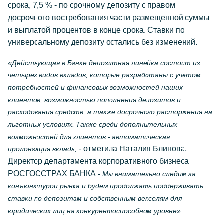
срока, 7,5 % - по срочному депозиту с правом
досрочного востребования части размещенной суммы
и выплатой процентов в конце срока. Ставки по
универсальному депозиту остались без изменений.
«Действующая в Банке депозитная линейка состоит из
четырех видов вкладов, которые разработаны с учетом
потребностей и финансовых возможностей наших
клиентов, возможностью пополнения депозитов и
расходования средств, а также досрочного расторжения на
льготных условиях. Также среди дополнительных
возможностей для клиентов - автоматическая
- отметила Наталия Блинова,
пролонгация вклада,
Директор департамента корпоративного бизнеса
РОСГОССТРАХ БАНКА
- Мы внимательно следим за
конъюнктурой рынка и будем продолжать поддерживать
ставки по депозитам и собственным векселям для
юридических лиц на конкурентоспособном уровне»