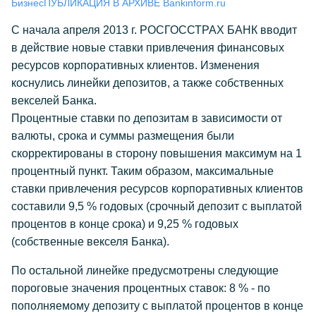
Бизнес
ПУБЛИКАЦИЯ В АРХИВЕ Bankinform.ru
С начала апреля 2013 г. РОСГОССТРАХ БАНК вводит
в действие новые ставки привлечения финансовых
ресурсов корпоративных клиентов. Изменения
коснулись линейки депозитов, а также собственных
векселей Банка.
Процентные ставки по депозитам в зависимости от
валюты, срока и суммы размещения были
скорректированы в сторону повышения максимум на 1
процентный пункт. Таким образом, максимальные
ставки привлечения ресурсов корпоративных клиентов
составили 9,5 % годовых (срочный депозит с выплатой
процентов в конце срока) и 9,25 % годовых
(собственные векселя Банка).
По остальной линейке предусмотрены следующие
пороговые значения процентных ставок: 8 % - по
пополняемому депозиту с выплатой процентов в конце