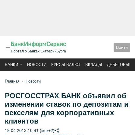
Войти
Портал о банках Екатеринбурга
БАНКИ
НОВОСТИ
КУРСЫ ВАЛЮТ
ВКЛАДЫ
ДЕБЕТОВЫЕ 
Главная
Новости
РОСГОССТРАХ БАНК объявил об
изменении ставок по депозитам и
векселям для корпоративных
клиентов
19.04.2013 10:41 (мск+2)