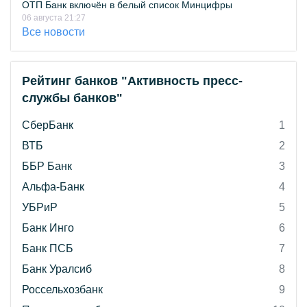
ОТП Банк включён в белый список Минцифры
06 августа 21:27
Все новости
Рейтинг банков "Активность пресс-
службы банков"
СберБанк
1
ВТБ
2
ББР Банк
3
Альфа-Банк
4
УБРиР
5
Банк Инго
6
Банк ПСБ
7
Банк Уралсиб
8
Россельхозбанк
9