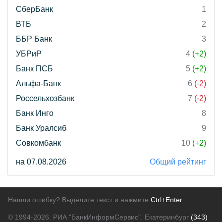
СберБанк
1
ВТБ
2
ББР Банк
3
УБРиР
4
(+2)
Банк ПСБ
5
(+2)
Альфа-Банк
6
(-2)
Россельхозбанк
7
(-2)
Банк Инго
8
Банк Уралсиб
9
Совкомбанк
10
(+2)
на 07.08.2026
Общий рейтинг
Нашли ошибку? Выделите текст и нажмите
Ctrl+Enter
© 1994-2026.
РИА "БанкИнформСервис". Екатеринбург
(343)