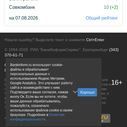
Совкомбанк
10
(+2)
на 07.08.2026
Общий рейтинг
Нашли ошибку? Выделите текст и нажмите
Ctrl+Enter
© 1994-2026.
РИА "БанкИнформСервис". Екатеринбург
(343)
370-61-71
О проекте
Политика конфиденциальности
Bankinform.ru использует cookie-
файлы и обрабатывает
Правовая информация
Для рекламодателей
персональные данные с
использованием Яндекс Метрики,
Вся информация о продуктах банков, размещенная на портале
16+
Google Analytics. Это улучшает работу
bankinform.ru, носит исключительно ознакомительный характер и
сайта и взаимодействие с ним.
не является публичной офертой, определяемой положениями
Подтвердите ваше согласие, нажав
ГК РФ. Информация не содержит точного и полного описания, и
кнопу Ок. Если вы не хотите, чтобы
может быть изменена. Конечные условия уточняйте на сайтах
ваши данные обрабатывались,
банков или при личном обращении. Исключительное право на
пожалуйста, ограничьте
товарные знаки принадлежит их правообладателям.
использование файлов cookie в своём
браузере. Подробнее в
Политике
конфиденциальности
.