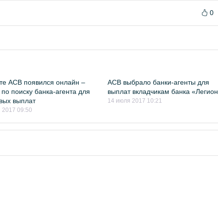
0
те АСВ появился онлайн –
АСВ выбрало банки-агенты для
 по поиску банка-агента для
выплат вкладчикам банка «Легио
вых выплат
14 июля 2017 10:21
 2017 09:50