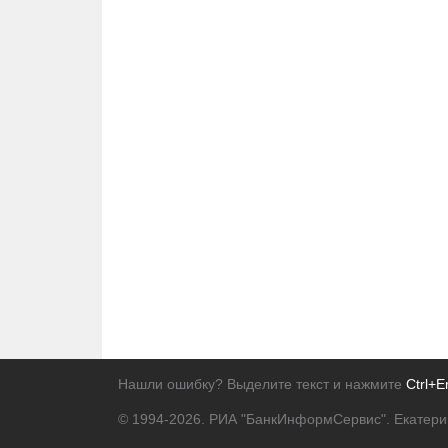
Нашли ошибку? Выделите текст и нажмите
Ctrl+E
© 1994-2026.
РИА "БанкИнформСервис". Екатери