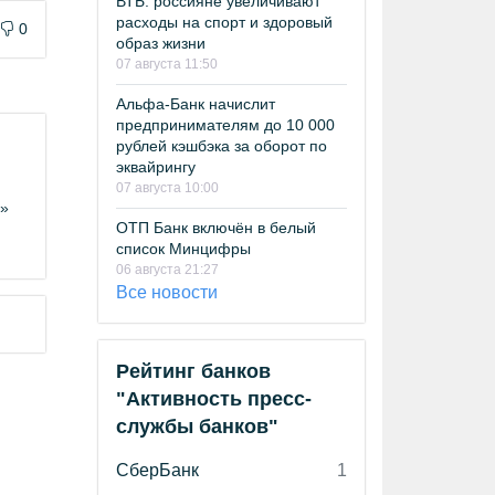
ВТБ: россияне увеличивают
расходы на спорт и здоровый
0
образ жизни
07 августа 11:50
Альфа-Банк начислит
предпринимателям до 10 000
рублей кэшбэка за оборот по
эквайрингу
07 августа 10:00
н»
ОТП Банк включён в белый
список Минцифры
06 августа 21:27
Все новости
Рейтинг банков
"Активность пресс-
службы банков"
СберБанк
1