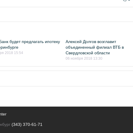
Банк будет предлагать ипотеку
Алексей Долгов возглавит
еринбурге
объединенный филиал ВТБ в
Свердловской области
ря 2018 15:54
06 ноября 2018 13:30
nter
нбург
(343) 370-61-71