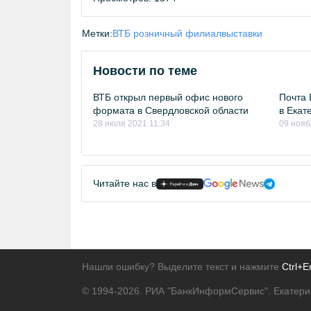
Метки:
ВТБ розничный филиал
выставки
Новости по теме
ВТБ открыл первый офис нового
Почта 
формата в Свердловской области
в Екат
28 июля 2021 11:34
09 нояб
Читайте нас в
Нашли ошибку? Выделите текст и нажмите
Ctrl+E
© 1994-2026.
РИА "БанкИнформСервис". Екатери