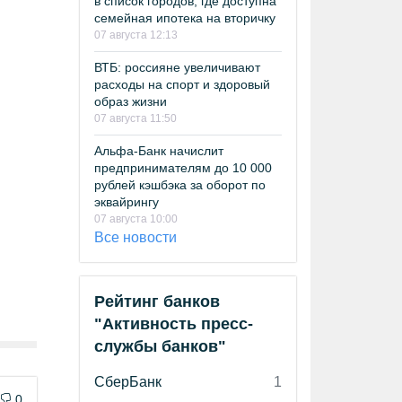
в список городов, где доступна
семейная ипотека на вторичку
07 августа 12:13
ВТБ: россияне увеличивают
расходы на спорт и здоровый
образ жизни
07 августа 11:50
Альфа-Банк начислит
предпринимателям до 10 000
рублей кэшбэка за оборот по
эквайрингу
07 августа 10:00
Все новости
Рейтинг банков
"Активность пресс-
службы банков"
СберБанк
1
0