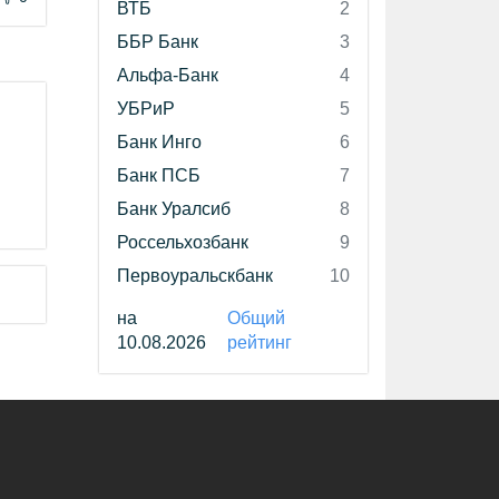
ВТБ
2
ББР Банк
3
Альфа-Банк
4
УБРиР
5
Банк Инго
6
Банк ПСБ
7
Банк Уралсиб
8
Россельхозбанк
9
Первоуральскбанк
10
на
Общий
10.08.2026
рейтинг