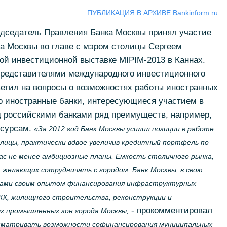
ПУБЛИКАЦИЯ В АРХИВЕ Bankinform.ru
дседатель Правления Банка Москвы принял участие
ва Москвы во главе с мэром столицы Сергеем
й инвестиционной выставке MIPIM-2013 в Каннах.
 представителями международного инвестиционного
етил на вопросы о возможностях работы иностранных
то иностранные банки, интересующиеся участием в
д российскими банками ряд преимуществ, например,
есурсам.
«За 2012 год Банк Москвы усилил позиции в работе
лицы, практически вдвое увеличив кредитный портфель по
нас не менее амбициозные планы. Емкость столичного рынка,
, желающих сотрудничать с городом. Банк Москвы, в свою
орами своим опытом финансирования инфраструктурных
КХ, жилищного строительства, реконструкции и
- прокомментировал
 промышленных зон города Москвы,
ссматривать возможности софинансирования муниципальных