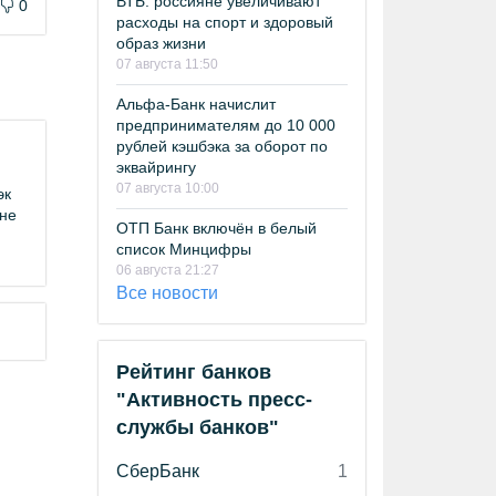
ВТБ: россияне увеличивают
0
расходы на спорт и здоровый
образ жизни
07 августа 11:50
Альфа-Банк начислит
предпринимателям до 10 000
рублей кэшбэка за оборот по
эквайрингу
07 августа 10:00
эк
юне
ОТП Банк включён в белый
список Минцифры
06 августа 21:27
Все новости
Рейтинг банков
"Активность пресс-
службы банков"
СберБанк
1