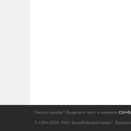
Нашли ошибку? Выделите текст и нажмите
Ctrl+E
© 1994-2026.
РИА "БанкИнформСервис". Екатери