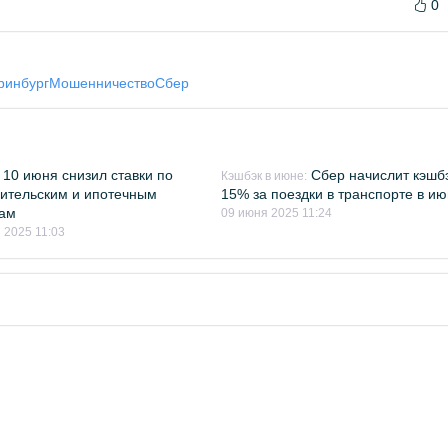
0
ринбург
Мошенничество
Сбер
 10 июня снизил ставки по
Сбер начислит кэшб
Кэшбэк в июне:
ительским и ипотечным
15% за поездки в транспорте в и
там
09 июня 2025 11:24
 2025 11:03