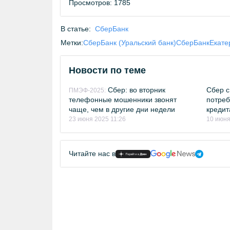
Просмотров: 1785
В статье:
СберБанк
Метки:
СберБанк (Уральский банк)
СберБанк
Екате
Новости по теме
Сбер: во вторник
Сбер с
ПМЭФ-2025:
телефонные мошенники звонят
потреб
чаще, чем в другие дни недели
креди
23 июня 2025 11:26
10 июня
Читайте нас в