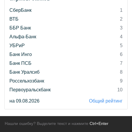
СберБанк
1
ВТБ
2
ББР Банк
3
Альфа-Банк
4
УБРиР
5
Банк Инго
6
Банк ПСБ
7
Банк Уралсиб
8
Россельхозбанк
9
Первоуральскбанк
10
на 09.08.2026
Общий рейтинг
Нашли ошибку? Выделите текст и нажмите
Ctrl+Enter