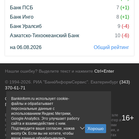
Банк ПСБ
7
(+1)
Банк Инго
8
(+1)
Банк Уралсиб
9
(-4)
Азиатско-Тихоокеанский Банк
10
(-6)
на 06.08.2026
Общий рейтинг
Нашли ошибку? Выделите текст и нажмите
Ctrl+Enter
© 1994-2026.
РИА "БанкИнформСервис". Екатеринбург
(343)
370-61-71
О проекте
Политика конфиденциальности
Bankinform.ru использует cookie-
файлы и обрабатывает
Правовая информация
Для рекламодателей
персональные данные с
использованием Яндекс Метрики,
Вся информация о продуктах банков, размещенная на портале
16+
Google Analytics. Это улучшает работу
bankinform.ru, носит исключительно ознакомительный характер и
сайта и взаимодействие с ним.
не является публичной офертой, определяемой положениями
Подтвердите ваше согласие, нажав
ГК РФ. Информация не содержит точного и полного описания, и
кнопу Ок. Если вы не хотите, чтобы
может быть изменена. Конечные условия уточняйте на сайтах
ваши данные обрабатывались,