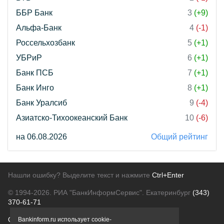
ББР Банк
3
(+9)
Альфа-Банк
4
(-1)
Россельхозбанк
5
(+1)
УБРиР
6
(+1)
Банк ПСБ
7
(+1)
Банк Инго
8
(+1)
Банк Уралсиб
9
(-4)
Азиатско-Тихоокеанский Банк
10
(-6)
на 06.08.2026
Общий рейтинг
Нашли ошибку? Выделите текст и нажмите
Ctrl+Enter
© 1994-2026.
РИА "БанкИнформСервис". Екатеринбург
(343)
370-61-71
О проекте
Политика конфиденциальности
Bankinform.ru использует cookie-