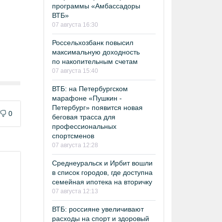
программы «Амбассадоры
ВТБ»
07 августа 16:30
Россельхозбанк повысил
максимальную доходность
по накопительным счетам
07 августа 15:40
ВТБ: на Петербургском
марафоне «Пушкин -
Петербург» появится новая
0
беговая трасса для
профессиональных
спортсменов
07 августа 12:28
Среднеуральск и Ирбит вошли
в список городов, где доступна
семейная ипотека на вторичку
07 августа 12:13
ВТБ: россияне увеличивают
расходы на спорт и здоровый