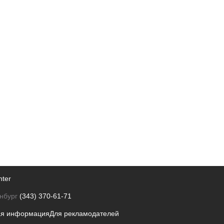
nter
нбург
(343) 370-61-71
ая информация
Для рекламодателей