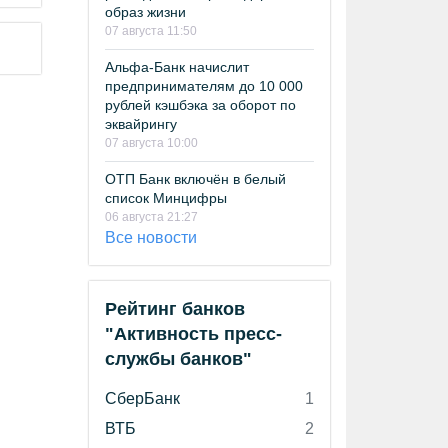
образ жизни
07 августа 11:50
Альфа-Банк начислит
предпринимателям до 10 000
рублей кэшбэка за оборот по
эквайрингу
07 августа 10:00
ОТП Банк включён в белый
список Минцифры
06 августа 21:27
Все новости
Рейтинг банков
"Активность пресс-
службы банков"
СберБанк
1
ВТБ
2