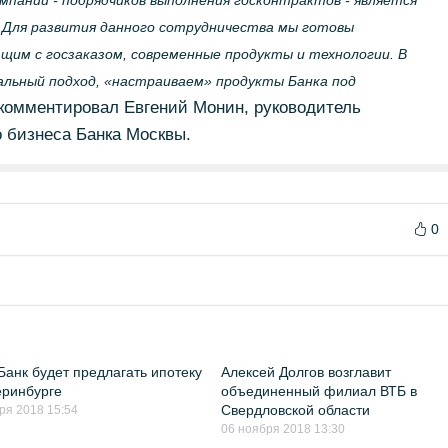
мпаний - подрядчиков выполнения госконтрактов - является
. Для развития данного сотрудничества мы готовы
им с госзаказом, современные продукты и технологии. В
альный подход, «настраиваем» продукты Банка под
комментировал Евгений Монин, руководитель
 бизнеса Банка Москвы.
0
Банк будет предлагать ипотеку
Алексей Долгов возглавит
еринбурге
объединенный филиал ВТБ в
Свердловской области
ря 2018 15:54
06 ноября 2018 13:30