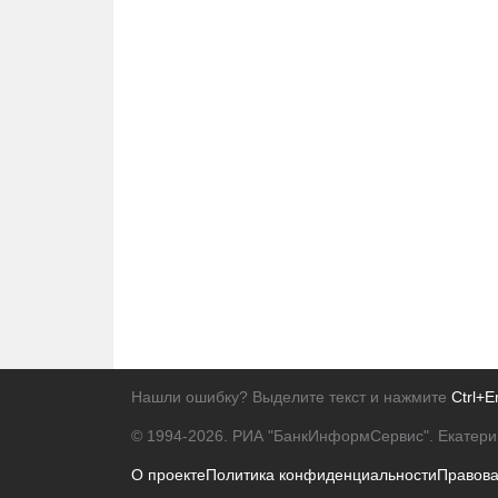
Нашли ошибку? Выделите текст и нажмите
Ctrl+E
© 1994-2026.
РИА "БанкИнформСервис". Екатери
О проекте
Политика конфиденциальности
Правов