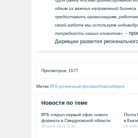
«Для Банка Москвы финансирование ко
одним из важных направлений бизнеса
предоставить организациям, работающ
своей работе мы используем индивиду
- про
потребности наших клиентов»,
Дирекции развития регионального
Просмотров: 1577
Метки:
ВТБ розничный филиал
Новосибирск
Новости по теме
ВТБ открыл первый офис нового
Почта 
формата в Свердловской области
в Екат
28 июля 2021 11:34
09 нояб