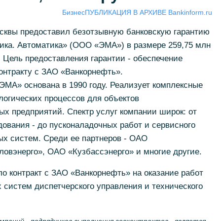
Бизнес
ПУБЛИКАЦИЯ В АРХИВЕ Bankinform.ru
сквы предоставил безотзывную банковскую гарантию
ика. Автоматика» (ООО «ЭМА») в размере 259,75 млн
. Цель предоставления гарантии - обеспечение
контракту с ЗАО «Ванкорнефть».
МА» основана в 1990 году. Реализует комплексные
логических процессов для объектов
х предприятий. Спектр услуг компании широк: от
дования - до пусконаладочных работ и сервисного
х систем. Среди ее партнеров - ОАО
овэнерго», ОАО «Кузбассэнерго» и многие другие.
о контракт с ЗАО «Ванкорнефть» на оказание работ
 систем диспетчерского управления и технического