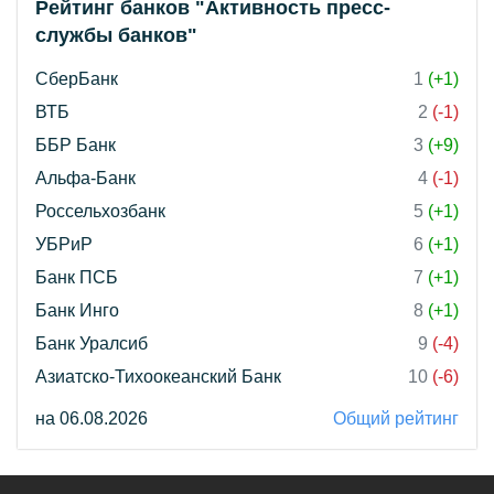
Рейтинг банков "Активность пресс-
службы банков"
СберБанк
1
(+1)
ВТБ
2
(-1)
ББР Банк
3
(+9)
Альфа-Банк
4
(-1)
Россельхозбанк
5
(+1)
УБРиР
6
(+1)
Банк ПСБ
7
(+1)
Банк Инго
8
(+1)
Банк Уралсиб
9
(-4)
Азиатско-Тихоокеанский Банк
10
(-6)
на 06.08.2026
Общий рейтинг