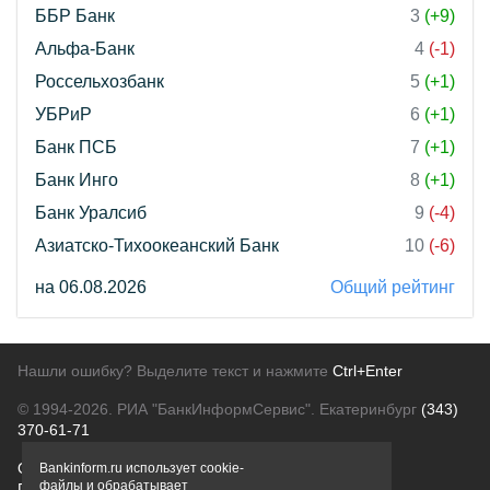
ББР Банк
3
(+9)
Альфа-Банк
4
(-1)
Россельхозбанк
5
(+1)
УБРиР
6
(+1)
Банк ПСБ
7
(+1)
Банк Инго
8
(+1)
Банк Уралсиб
9
(-4)
Азиатско-Тихоокеанский Банк
10
(-6)
на 06.08.2026
Общий рейтинг
Нашли ошибку? Выделите текст и нажмите
Ctrl+Enter
© 1994-2026.
РИА "БанкИнформСервис". Екатеринбург
(343)
370-61-71
О проекте
Политика конфиденциальности
Bankinform.ru использует cookie-
файлы и обрабатывает
Правовая информация
Для рекламодателей