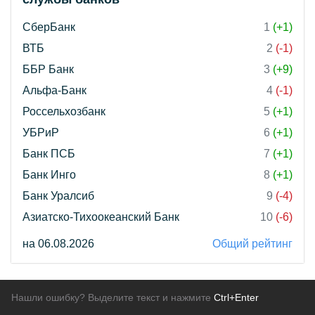
СберБанк
1
(+1)
ВТБ
2
(-1)
ББР Банк
3
(+9)
Альфа-Банк
4
(-1)
Россельхозбанк
5
(+1)
УБРиР
6
(+1)
Банк ПСБ
7
(+1)
Банк Инго
8
(+1)
Банк Уралсиб
9
(-4)
Азиатско-Тихоокеанский Банк
10
(-6)
на 06.08.2026
Общий рейтинг
Нашли ошибку? Выделите текст и нажмите
Ctrl+Enter