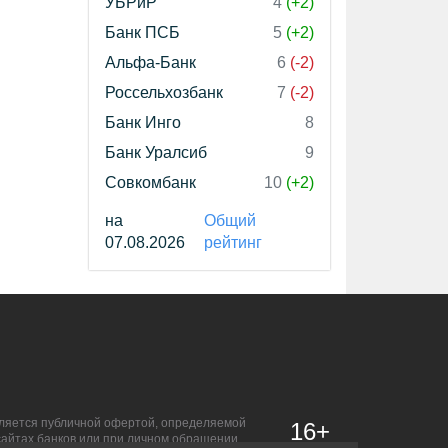
УБРиР
4
(+2)
Банк ПСБ
5
(+2)
Альфа-Банк
6
(-2)
Россельхозбанк
7
(-2)
Банк Инго
8
Банк Уралсиб
9
Совкомбанк
10
(+2)
на
Общий
07.08.2026
рейтинг
является публичной офертой, определяемой
16+
сайтах банков или при личном обращении.