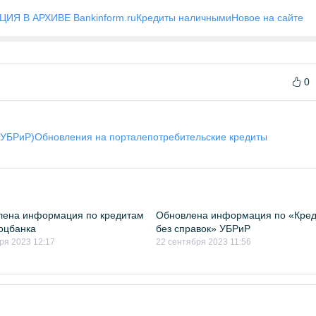
ИЯ В АРХИВЕ Bankinform.ru
Кредиты наличными
Новое на сайте
0
(УБРиР)
Обновления на портале
потребительские кредиты
лена информация по кредитам
Обновлена информация по «Кред
оцбанка
без справок» УБРиР
ря 2023 12:17
22 сентября 2023 11:56