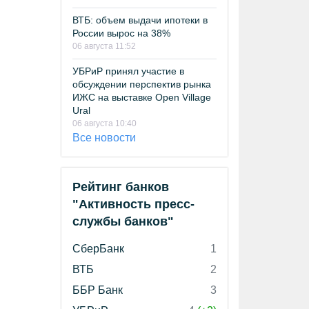
ВТБ: объем выдачи ипотеки в
России вырос на 38%
06 августа 11:52
УБРиР принял участие в
обсуждении перспектив рынка
ИЖС на выставке Open Village
Ural
06 августа 10:40
Все новости
Рейтинг банков
"Активность пресс-
службы банков"
СберБанк
1
ВТБ
2
ББР Банк
3