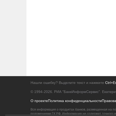
Нашли ошибку? Выделите текст и нажмите
Ctrl+E
© 1994-2026.
РИА "БанкИнформСервис". Екатери
О проекте
Политика конфиденциальности
Правов
Вся информация о продуктах банков, размещенная на по
положениями ГК РФ. Информация не содержит точного и 