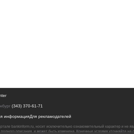
nter
нбург
(343) 370-61-71
ая информация
Для рекламодателей
ртале bankinform.ru, носит исключительно ознакомительный характер и не 
полного описания, и может быть изменена. Конечные условия уточняйте на 