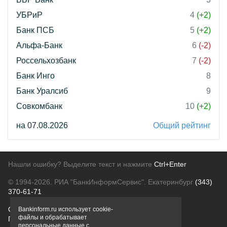
УБРиР
4
(+2)
Банк ПСБ
5
(+2)
Альфа-Банк
6
(-2)
Россельхозбанк
7
(-2)
Банк Инго
8
Банк Уралсиб
9
Совкомбанк
10
(+2)
на 07.08.2026
Общий рейтинг
Нашли ошибку? Выделите текст и нажмите
Ctrl+Enter
© 1994-2026.
РИА "БанкИнформСервис". Екатеринбург
(343)
370-61-71
О проекте
Политика конфиденциальности
Bankinform.ru использует cookie-
файлы и обрабатывает
Правовая информация
Для рекламодателей
персональные данные с