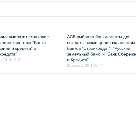
анк
выплатит страховое
АСВ выбрало банки-агенты для
ение клиентам "Банка
выплаты возмещения вкладчикам
ений и кредита" и
банков "Стройкредит", "Русский
кредита"
земельный банк" и "Банк Сбереж
и Кредита"
а 2014 10:48
25 марта 2014 10:54