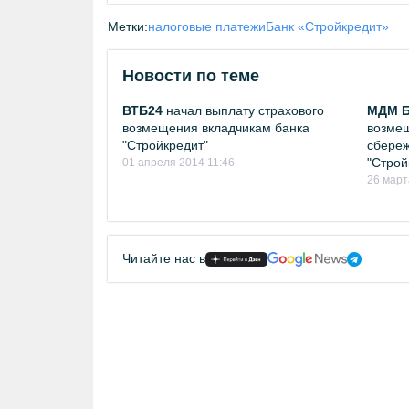
Метки:
налоговые платежи
Банк «Стройкредит»
Новости по теме
ВТБ24
начал выплату страхового
МДМ Б
возмещения вкладчикам банка
возмещ
"Стройкредит"
сбереж
"Строй
01 апреля 2014 11:46
26 март
Читайте нас в