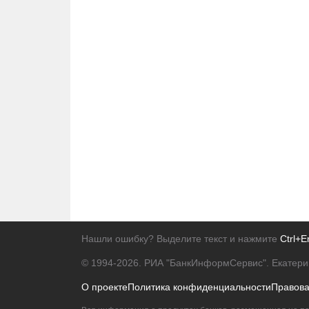
Нашли ошибку? Выделите текст и нажмите
Ctrl+E
© 1994-2026.
РИА "БанкИнформСервис". Екатери
О проекте
Политика конфиденциальности
Правов