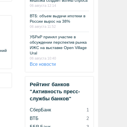
кешбэка создает волны спроса
06 августа 12:14
ВТБ: объем выдачи ипотеки в
России вырос на 38%
06 августа 11:52
УБРиР принял участие в
обсуждении перспектив рынка
ИЖС на выставке Open Village
ений
Ural
06 августа 10:40
Все новости
Рейтинг банков
"Активность пресс-
службы банков"
СберБанк
1
ВТБ
2
ББР Банк
3