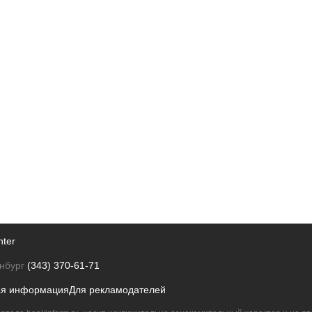
nter
нбург
(343) 370-61-71
ая информация
Для рекламодателей