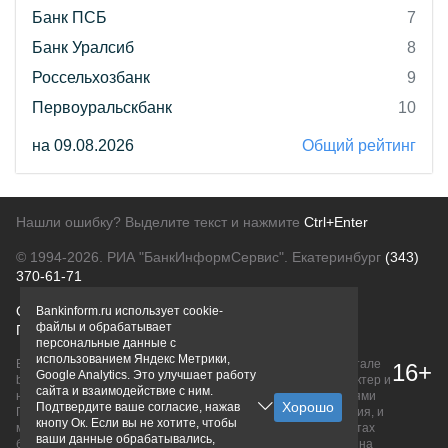
Банк ПСБ
7
Банк Уралсиб
8
Россельхозбанк
9
Первоуральскбанк
10
на 09.08.2026
Общий рейтинг
Нашли ошибку? Выделите текст и нажмите
Ctrl+Enter
© 1994-2026.
РИА "БанкИнформСервис". Екатеринбург
(343)
370-61-71
О проекте
Политика конфиденциальности
Bankinform.ru использует cookie-
файлы и обрабатывает
Правовая информация
Для рекламодателей
персональные данные с
использованием Яндекс Метрики,
Вся информация о продуктах банков, размещенная на портале
16+
Google Analytics. Это улучшает работу
bankinform.ru, носит исключительно ознакомительный характер и
сайта и взаимодействие с ним.
не является публичной офертой, определяемой положениями
Подтвердите ваше согласие, нажав
ГК РФ. Информация не содержит точного и полного описания, и
кнопу Ок. Если вы не хотите, чтобы
может быть изменена. Конечные условия уточняйте на сайтах
ваши данные обрабатывались,
банков или при личном обращении. Исключительное право на