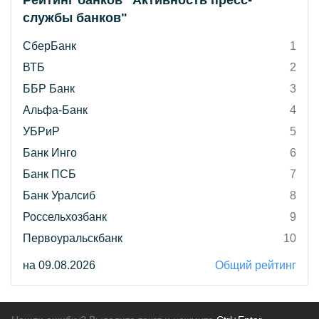
Рейтинг банков "Активность пресс-
службы банков"
СберБанк
1
ВТБ
2
ББР Банк
3
Альфа-Банк
4
УБРиР
5
Банк Инго
6
Банк ПСБ
7
Банк Уралсиб
8
Россельхозбанк
9
Первоуральскбанк
10
на 09.08.2026
Общий рейтинг