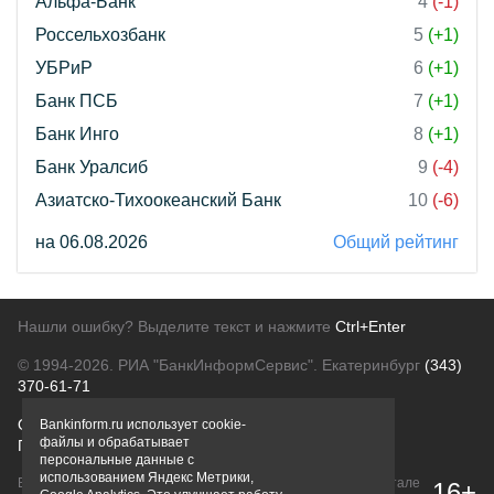
Альфа-Банк
4
(-1)
Россельхозбанк
5
(+1)
УБРиР
6
(+1)
Банк ПСБ
7
(+1)
Банк Инго
8
(+1)
Банк Уралсиб
9
(-4)
Азиатско-Тихоокеанский Банк
10
(-6)
на 06.08.2026
Общий рейтинг
Нашли ошибку? Выделите текст и нажмите
Ctrl+Enter
© 1994-2026.
РИА "БанкИнформСервис". Екатеринбург
(343)
370-61-71
О проекте
Политика конфиденциальности
Bankinform.ru использует cookie-
файлы и обрабатывает
Правовая информация
Для рекламодателей
персональные данные с
использованием Яндекс Метрики,
Вся информация о продуктах банков, размещенная на портале
16+