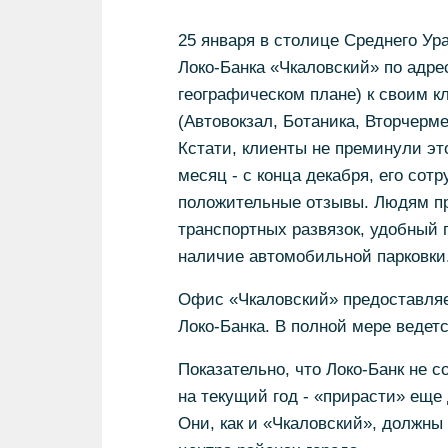
25 января в столице Среднего Ур
Локо-Банка «Чкаловский» по адрес
географическом плане) к своим 
(Автовокзал, Ботаника, Вторчерме
Кстати, клиенты не преминули эт
месяц - с конца декабря, его со
положительные отзывы. Людям пр
транспортных развязок, удобный г
наличие автомобильной парковки
Офис «Чкаловский» предоставляе
Локо-Банка. В полной мере ведет
Показательно, что Локо-Банк не с
на текущий год - «прирасти» ещ
Они, как и «Чкаловский», должны