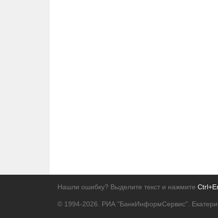
Нашли ошибку? Выделите текст и нажмите
Ctrl+E
© 1994-2026.
РИА "БанкИнформСервис". Екатери