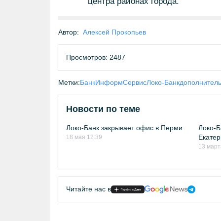
центра районах города.
Автор:
Алексей Прокопьев
Просмотров: 2487
Метки:
БанкИнформСервис
Локо-Банк
дополнител
Новости по теме
Локо-Банк закрывает офис в Перми
Локо-Б
Екатер
18 мая 12:39
13 март
Читайте нас в