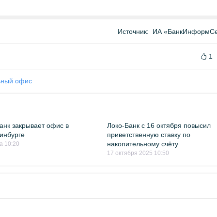
Источник:
ИА «БанкИнформСе
1
ьный офис
анк закрывает офис в
Локо-Банк с 16 октября повысил
инбурге
приветственную ставку по
накопительному счёту
а 10:20
17 октября 2025 10:50