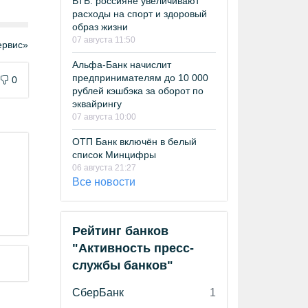
ВТБ: россияне увеличивают
расходы на спорт и здоровый
образ жизни
07 августа 11:50
рвис»
Альфа-Банк начислит
предпринимателям до 10 000
0
рублей кэшбэка за оборот по
эквайрингу
07 августа 10:00
ОТП Банк включён в белый
список Минцифры
06 августа 21:27
Все новости
Рейтинг банков
"Активность пресс-
службы банков"
СберБанк
1