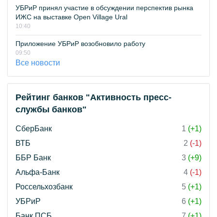
УБРиР принял участие в обсуждении перспектив рынка
ИЖС на выставке Open Village Ural
10:40
Приложение УБРиР возобновило работу
09:50
Все новости
Рейтинг банков "Активность пресс-
службы банков"
СберБанк
1
(+1)
ВТБ
2
(-1)
ББР Банк
3
(+9)
Альфа-Банк
4
(-1)
Россельхозбанк
5
(+1)
УБРиР
6
(+1)
Банк ПСБ
7
(+1)