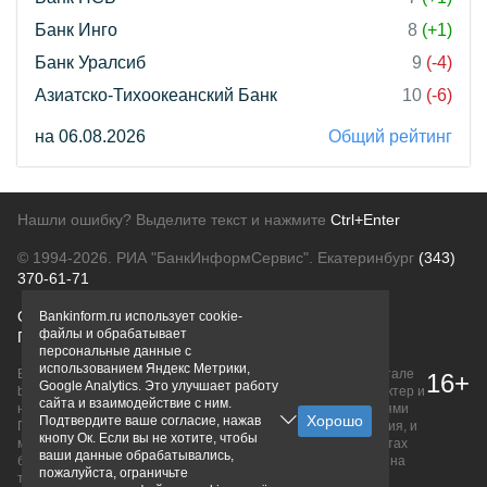
Банк Инго
8
(+1)
Банк Уралсиб
9
(-4)
Азиатско-Тихоокеанский Банк
10
(-6)
на 06.08.2026
Общий рейтинг
Нашли ошибку? Выделите текст и нажмите
Ctrl+Enter
© 1994-2026.
РИА "БанкИнформСервис". Екатеринбург
(343)
370-61-71
О проекте
Политика конфиденциальности
Bankinform.ru использует cookie-
файлы и обрабатывает
Правовая информация
Для рекламодателей
персональные данные с
использованием Яндекс Метрики,
Вся информация о продуктах банков, размещенная на портале
16+
Google Analytics. Это улучшает работу
bankinform.ru, носит исключительно ознакомительный характер и
сайта и взаимодействие с ним.
не является публичной офертой, определяемой положениями
Подтвердите ваше согласие, нажав
ГК РФ. Информация не содержит точного и полного описания, и
кнопу Ок. Если вы не хотите, чтобы
может быть изменена. Конечные условия уточняйте на сайтах
ваши данные обрабатывались,
банков или при личном обращении. Исключительное право на
пожалуйста, ограничьте
товарные знаки принадлежит их правообладателям.