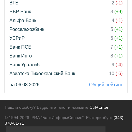
ВТБ
2
(-1)
ББР Банк
3
(+9)
Альфа-Банк
4
(-1)
Россельхозбанк
5
(+1)
УБРиР
6
(+1)
Банк ПСБ
7
(+1)
Банк Инго
8
(+1)
Банк Уралсиб
9
(-4)
Азиатско-Тихоокеанский Банк
10
(-6)
на 06.08.2026
Общий рейтинг
Нашли ошибку? Выделите текст и нажмите
Ctrl+Enter
© 1994-2026.
РИА "БанкИнформСервис". Екатеринбург
(343)
370-61-71