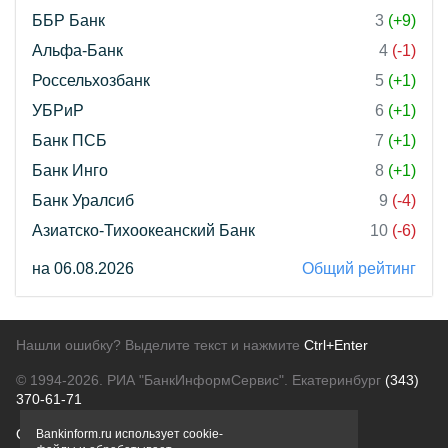
ББР Банк
3
(+9)
Альфа-Банк
4
(-1)
Россельхозбанк
5
(+1)
УБРиР
6
(+1)
Банк ПСБ
7
(+1)
Банк Инго
8
(+1)
Банк Уралсиб
9
(-4)
Азиатско-Тихоокеанский Банк
10
(-6)
на 06.08.2026
Общий рейтинг
Нашли ошибку? Выделите текст и нажмите
Ctrl+Enter
© 1994-2026.
РИА "БанкИнформСервис". Екатеринбург
(343)
370-61-71
О проекте
Политика конфиденциальности
Bankinform.ru использует cookie-