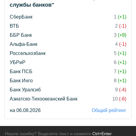
службы банков"
СберБанк
1
(+1)
ВТБ
2
(-1)
ББР Банк
3
(+9)
Альфа-Банк
4
(-1)
Россельхозбанк
5
(+1)
УБРиР
6
(+1)
Банк ПСБ
7
(+1)
Банк Инго
8
(+1)
Банк Уралсиб
9
(-4)
Азиатско-Тихоокеанский Банк
10
(-6)
на 06.08.2026
Общий рейтинг
Нашли ошибку? Выделите текст и нажмите
Ctrl+Enter