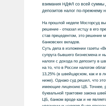
взимания НДФЛ со всей суммы 
депозитов налог по-прежнему н
На прошлой неделе Мосгорсуд вы
решение - отказал истцу в его пр
став прецедентом, это решение м
банковских вкладов.
Суть дела в изложении газеты «Ве
супруга бывшего бизнесмена и ны
налоги с дохода по депозиту в ш
на то, что в России налогом обла
13,25% (в швейцарском, как и в л
ниже). Однако суд решил, что это
имеющие лицензию ЦБ. Точнее, ра
буквальной трактовке закона шве
ЦБ, банком вроде как и не являе
уплаченных налогов было отказан