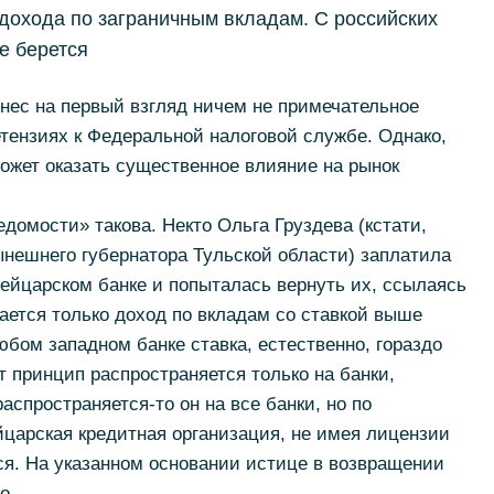
дохода по заграничным вкладам. С российских
е берется
нес на первый взгляд ничем не примечательное
етензиях к Федеральной налоговой службе. Однако,
ожет оказать существенное влияние на рынок
домости» такова. Некто Ольга Груздева (кстати,
нешнего губернатора Тульской области) заплатила
вейцарском банке и попыталась вернуть их, ссылаясь
гается только доход по вкладам со ставкой выше
юбом западном банке ставка, естественно, гораздо
т принцип распространяется только на банки,
спространяется-то он на все банки, но по
йцарская кредитная организация, не имея лицензии
тся. На указанном основании истице в возвращении
о.