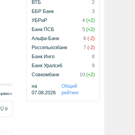
ВТБ
2
ББР Банк
3
УБРиР
4
(+2)
Банк ПСБ
5
(+2)
Альфа-Банк
6
(-2)
Россельхозбанк
7
(-2)
Банк Инго
8
Банк Уралсиб
9
Совкомбанк
10
(+2)
на
Общий
07.08.2026
рейтинг
рвис»
0