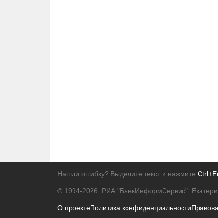
Нашли ошибку? Выделите текст и нажмите
Ctrl+E
© 1994-2026.
РИА "БанкИнформСервис". Екатери
О проекте
Политика конфиденциальности
Правов