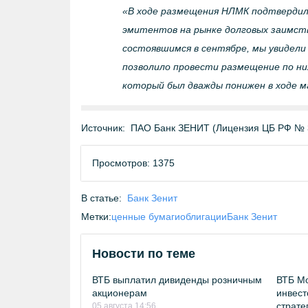
«В ходе размещения НЛМК подтвердил 
эмитентов на рынке долговых заимст
состоявшимся в сентябре, мы увидели
позволило провести размещение по ни
который был дважды понижен в ходе м
Источник:
ПАО Банк ЗЕНИТ (Лицензия ЦБ РФ № 
Просмотров: 1375
В статье:
Банк Зенит
Метки:
ценные бумаги
облигации
Банк Зенит
Новости по теме
ВТБ выплатил дивиденды розничным
ВТБ Мо
акционерам
инвест
страте
05 августа 14:56