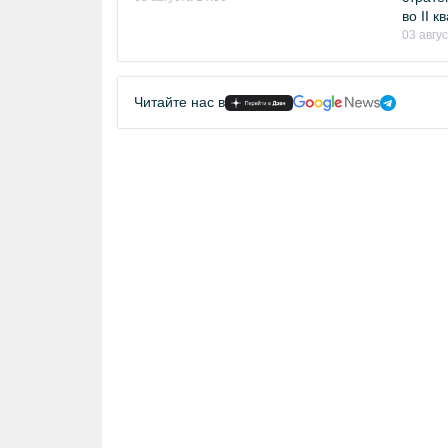
во II 
03 авгу
Читайте нас в