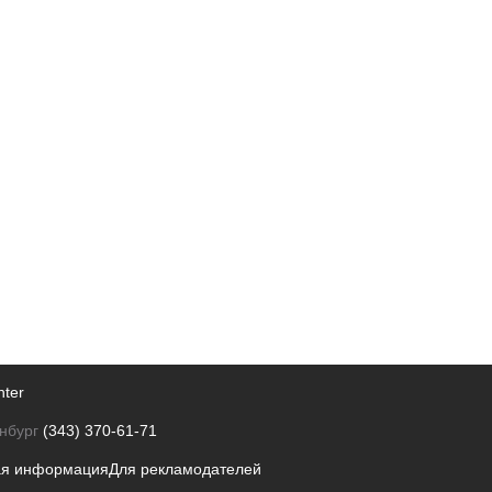
nter
нбург
(343) 370-61-71
ая информация
Для рекламодателей