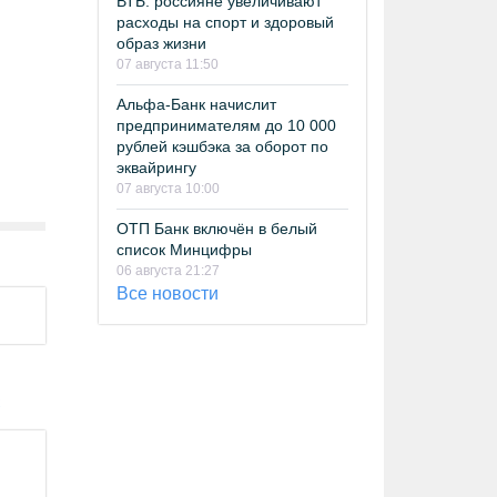
ВТБ: россияне увеличивают
расходы на спорт и здоровый
образ жизни
07 августа 11:50
Альфа-Банк начислит
предпринимателям до 10 000
рублей кэшбэка за оборот по
эквайрингу
07 августа 10:00
ОТП Банк включён в белый
список Минцифры
06 августа 21:27
Все новости