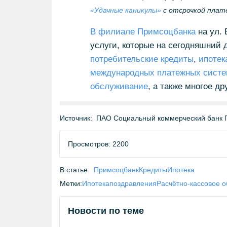
«Удачные каникулы»
с отсрочкой плате
В филиале Примсоцбанка
на ул. 
услуги, которые на сегодняшний 
потребительские кредиты
,
ипотек
международных платежных сист
обслуживание
, а также многое др
Источник:
ПАО Социальный коммерческий банк 
Просмотров: 2200
В статье:
Примсоцбанк
Кредиты
Ипотека
Метки:
Ипотека
поздравления
Расчётно-кассовое 
Новости по теме