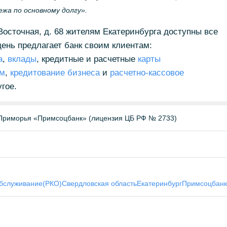
жа по основному долгу».
Восточная, д. 68 жителям Екатеринбурга доступны все
день предлагает банк своим клиентам:
а
,
вклады
, кредитные и расчетные
карты
ем
,
кредитование бизнеса
и
расчетно-кассовое
угое.
Приморья «Примсоцбанк» (лицензия ЦБ РФ № 2733)
обслуживание(РКО)
Свердловская область
Екатеринбург
Примсоцбанк